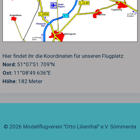
Hier findet ihr die Koordinaten für unseren Flugplatz:
Nord:
51°07’51.709″N
Ost:
11°08’49.636″E
Höhe:
182 Meter
© 2026 Modellflugverein "Otto Lilienthal" e.V. Sömmerda