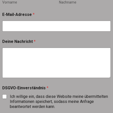
Vorname
Nachname
E-Mail-Adresse
*
Deine Nachricht
*
DSGVO-Einverständnis
*
Ich willige ein, dass diese Website meine übermittelten
Informationen speichert, sodass meine Anfrage
beantwortet werden kann.